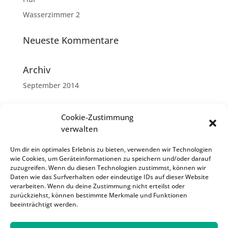
Wasserzimmer 2
Neueste Kommentare
Archiv
September 2014
Kategorien
Cookie-Zustimmung
Allgemein
verwalten
Um dir ein optimales Erlebnis zu bieten, verwenden wir Technologien
Meta
wie Cookies, um Geräteinformationen zu speichern und/oder darauf
Anmelden
zuzugreifen. Wenn du diesen Technologien zustimmst, können wir
Daten wie das Surfverhalten oder eindeutige IDs auf dieser Website
Eintrags-Feed
verarbeiten. Wenn du deine Zustimmung nicht erteilst oder
zurückziehst, können bestimmte Merkmale und Funktionen
Kommentar-Feed
beeinträchtigt werden.
WordPress.org